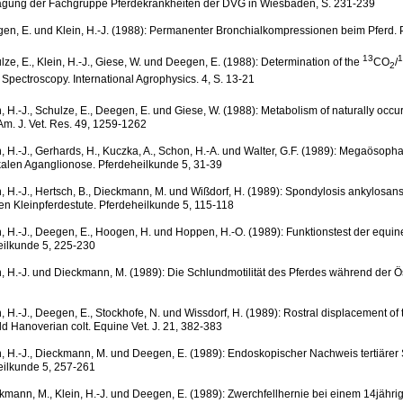
tagung der Fachgruppe Pferdekrankheiten der DVG in Wiesbaden, S. 231-239
en, E. und Klein, H.-J. (1988): Permanenter Bronchialkompressionen beim Pferd. 
13
1
lze, E., Klein, H.-J., Giese, W. und Deegen, E. (1988): Determination of the
CO
/
2
Spectroscopy. International Agrophysics. 4, S. 13-21
n, H.-J., Schulze, E., Deegen, E. und Giese, W. (1988): Metabolism of naturally occur
Am. J. Vet. Res. 49, 1259-1262
n, H.-J., Gerhards, H., Kuczka, A., Schon, H.-A. und Walter, G.F. (1989): Megaösop
kalen Aganglionose. Pferdeheilkunde 5, 31-39
n, H.-J., Hertsch, B., Dieckmann, M. und Wißdorf, H. (1989): Spondylosis ankylosan
en Kleinpferdestute. Pferdeheilkunde 5, 115-118
n, H.-J., Deegen, E., Hoogen, H. und Hoppen, H.-O. (1989): Funktionstest der equ
eilkunde 5, 225-230
n, H.-J. und Dieckmann, M. (1989): Die Schlundmotilität des Pferdes während der
n, H.-J., Deegen, E., Stockhofe, N. und Wissdorf, H. (1989): Rostral displacement of
d Hanoverian colt. Equine Vet. J. 21, 382-383
n, H.-J., Dieckmann, M. und Deegen, E. (1989): Endoskopischer Nachweis tertiärer S
eilkunde 5, 257-261
kmann, M., Klein, H.-J. und Deegen, E. (1989): Zwerchfellhernie bei einem 14jähri