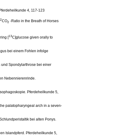
Pferdeheilkunde 4, 117-123
2
CO
-Ratio in the Breath of Horses
2
13
ring [
C]glucose given orally to
hagus bei einem Fohlen infolge
s und Spondylarthrose bei einer
inen Nebennierenrinde.
 Ösophagoskopie. Pferdeheilkunde 5,
 the palatopharyngeal arch in a seven-
chlundperistaltik bei alten Ponys.
gen Islandpferd. Pferdeheilkunde 5,