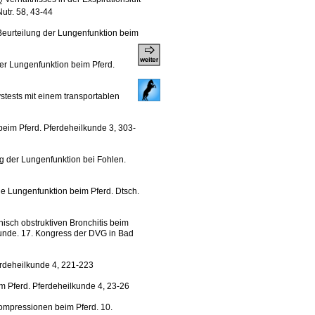
2
utr. 58, 43-44
 Beurteilung der Lungenfunktion beim
er Lungenfunktion beim Pferd.
stests mit einem transportablen
beim Pferd. Pferdeheilkunde 3, 303-
g der Lungenfunktion bei Fohlen.
die Lungenfunktion beim Pferd. Dtsch.
nisch obstruktiven Bronchitis beim
funde. 17. Kongress der DVG in Bad
erdeheilkunde 4, 221-223
im Pferd. Pferdeheilkunde 4, 23-26
ompressionen beim Pferd. 10.