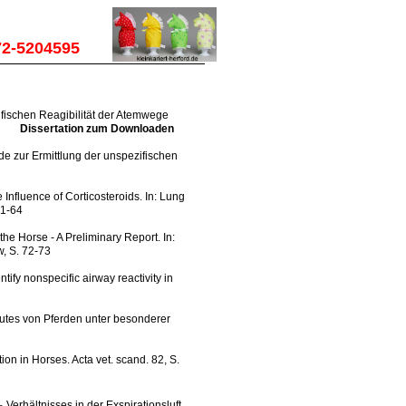
72-5204595
ifischen Reagibilität der Atemwege
Dissertation zum Downloaden
de zur Ermittlung der unspezifischen
 Influence of Corticosteroids. In: Lung
61-64
the Horse - A Preliminary Report. In:
w, S. 72-73
tify nonspecific airway reactivity in
Blutes von Pferden unter besonderer
ion in Horses. Acta vet. scand. 82, S.
Verhältnisses in der Exspirationsluft