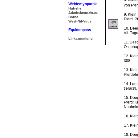
Weidemyopathie
von Pfer
Hufrehe
Jakobskreutzkraut
9. Klein
Borna
Pferd. P
West-Nil-Virus
10. Deeg
Equidenpass
VII. Tag
Linksammlung
11. Deeg
Ösophag
12. Klei
308
13. Klei
Pferdeh
14. Lore
tierärzt
15. Deeg
Pferd: K
Nauheim
16. Klei
17. Klei
18. Deeg