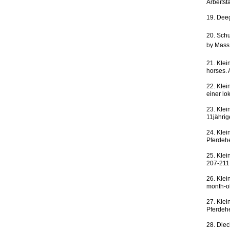
Arbeits
19. Deeg
20. Schu
by Mass 
21. Klei
horses. 
22. Klei
einer lo
23. Klei
11jährig
24. Klei
Pferdeh
25. Klei
207-211
26. Klei
month-ol
27. Klei
Pferdeh
28. Diec