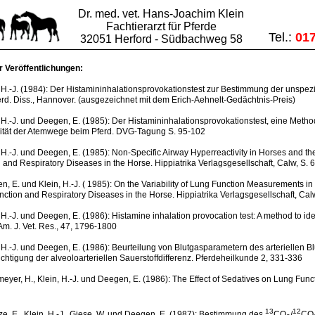
Dr. med. vet. Hans-Joachim Klein
Fachtierarzt für Pferde
Tel.:
01
32051 Herford - Südbachweg 58
r Veröffentlichungen:
, H.-J. (1984): Der Histamininhalationsprovokationstest zur Bestimmung der unspez
rd. Diss., Hannover. (ausgezeichnet mit dem Erich-Aehnelt-Gedächtnis-Preis)
, H.-J. und Deegen, E. (1985): Der Histamininhalationsprovokationstest, eine Metho
lität der Atemwege beim Pferd. DVG-Tagung S. 95-102
, H.-J. und Deegen, E. (1985): Non-Specific Airway Hyperreactivity in Horses and the
 and Respiratory Diseases in the Horse. Hippiatrika Verlagsgesellschaft, Calw, S. 
n, E. und Klein, H.-J. ( 1985): On the Variability of Lung Function Measurements in 
ction and Respiratory Diseases in the Horse. Hippiatrika Verlagsgesellschaft, Cal
, H.-J. und Deegen, E. (1986): Histamine inhalation provocation test: A method to iden
Am. J. Vet. Res., 47, 1796-1800
, H.-J. und Deegen, E. (1986): Beurteilung von Blutgasparametern des arteriellen 
chtigung der alveoloarteriellen Sauerstoffdifferenz. Pferdeheilkunde 2, 331-336
meyer, H., Klein, H.-J. und Deegen, E. (1986): The Effect of Sedatives on Lung Funct
13
12
ze, E., Klein, H.-J., Giese, W. und Deegen, E. (1987): Bestimmung des
CO
/
CO