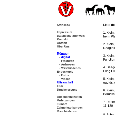
Liste de
Startseite
Impressum
1. Klein
Datenschutzhinweis
beim Pfe
Kontakt
Anfahrt
2. Klein
Über Uns
Reagibi
Röntgen
3. Klein
digital
-
Function
- Frakturen
- Arthrosen
4. Deege
- Verschiedenes
Lung Fun
Endoskopie
- Fotos
5. Klein
- Videos
Ultraschall
equids. 
EKG
Druckmessung
6. Klein
Berücksi
Augenkrankheiten
Verletzungen
7. Reite
Tumore
11-120
Zahnerkrankungen
Verschiedenes
8. Schul