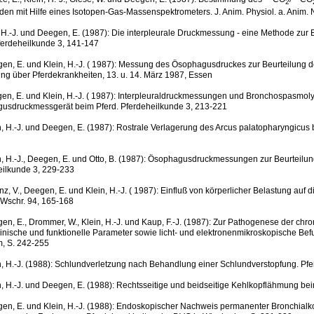
2
den mit Hilfe eines Isotopen-Gas-Massenspektrometers. J. Anim. Physiol. a. Anim. N
, H.-J. und Deegen, E. (1987): Die interpleurale Druckmessung - eine Methode zur
ferdeheilkunde 3, 141-147
en, E. und Klein, H.-J. ( 1987): Messung des Ösophagusdruckes zur Beurteilung d
ung über Pferdekrankheiten, 13. u. 14. März 1987, Essen
en, E. und Klein, H.-J. ( 1987): Interpleuraldruckmessungen und Bronchospasmoly
usdruckmessgerät beim Pferd. Pferdeheilkunde 3, 213-221
n, H.-J. und Deegen, E. (1987): Rostrale Verlagerung des Arcus palatopharyngicus 
n, H.-J., Deegen, E. und Otto, B. (1987): Ösophagusdruckmessungen zur Beurteilun
eilkunde 3, 229-233
nz, V., Deegen, E. und Klein, H.-J. ( 1987): Einfluß von körperlicher Belastung auf 
l. Wschr. 94, 165-168
en, E., Drommer, W., Klein, H.-J. und Kaup, F.-J. (1987): Zur Pathogenese der chro
linische und funktionelle Parameter sowie licht- und elektronenmikroskopische Be
, S. 242-255
n, H.-J. (1988): Schlundverletzung nach Behandlung einer Schlundverstopfung. Pf
n, H.-J. und Deegen, E. (1988): Rechtsseitige und beidseitige Kehlkopflähmung be
en, E. und Klein, H.-J. (1988): Endoskopischer Nachweis permanenter Bronchialk